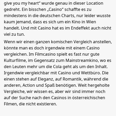
give you my heart“ wurde genau in dieser Location
gedreht. Ein bisschen „Casino“ schaffte es zu
mindestens in die deutschen Charts, nur leider wusste
kaum jemand, dass es sich um ein Kino in Wien
handelt. Und mit Casino hat es im Endeffekt auch nicht
viel zu tun.
Wenn wir einen ganzen komischen Vergleich anstellen,
könnte man es doch irgendwie mit einem Casino
vergleichen. Im Filmcasino spielt es fast nur gute
Kulturfilme, im Gegensatz zum Mainstreamkino, wo es
den Leuten mehr um die Cola geht als um den Inhalt.
Irgendwie vergleichbar mit Casino und Wettbüro. Die
einen stehen auf Eleganz, auf Romantik, während die
anderen, Action und Spaß benötigen. Weit hergeholte
Vergleiche, wir wissen es, aber wir sind immer noch
auf der Suche nach den Casinos in österreichischen
Filmen, die nicht existieren.